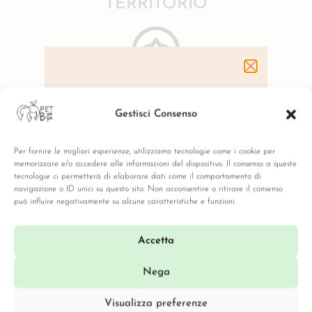
TERRITORIO
Gestisci Consenso
HAI BISOGNO DI MAGGIORI
INFORMAZIONI SULLA
Servizio
CREMAZIONE?
PROFESSIONALE
Per fornire le migliori esperienze, utilizziamo tecnologie come i cookie per
Contattaci per un preventivo
memorizzare e/o accedere alle informazioni del dispositivo. Il consenso a queste
o per avere tutte risposte
tecnologie ci permetterà di elaborare dati come il comportamento di
alle tue domande.
navigazione o ID unici su questo sito. Non acconsentire o ritirare il consenso
può influire negativamente su alcune caratteristiche e funzioni.
392 0837192 ​
Scrivici
Accetta
Nega
Visualizza preferenze
Ecco cosa pensano di noi i nostri clienti