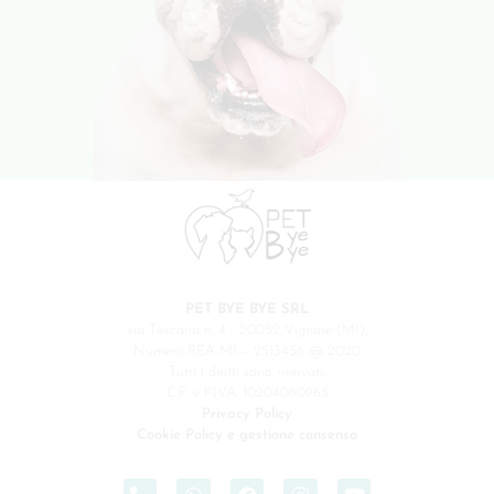
PET BYE BYE SRL
via Toscana n. 4 - 20052 Vignate (MI),
Numero REA MI – 2513436 @ 2020
Tutti i diritti sono riservati.
C.F. e P.IVA: 10204080963
Privacy Policy
Cookie Policy e gestione consenso