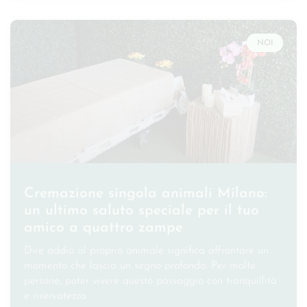
NOI
Cremazione singola animali Milano:
un ultimo saluto speciale per il tuo
amico a quattro zampe
Dire addio al proprio animale significa affrontare un
momento che lascia un segno profondo. Per molte
persone, poter vivere questo passaggio con tranquillità
e riservatezza