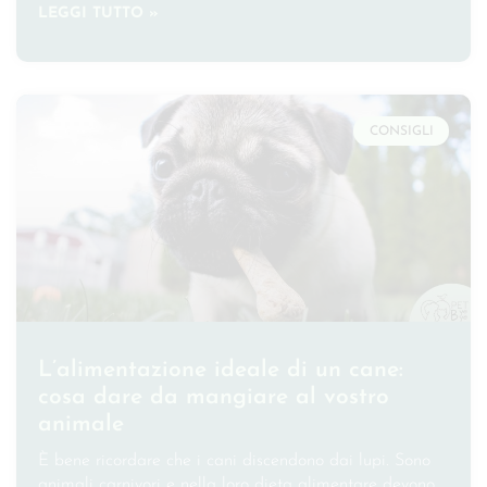
LEGGI TUTTO »
CONSIGLI
L’alimentazione ideale di un cane:
cosa dare da mangiare al vostro
animale
È bene ricordare che i cani discendono dai lupi. Sono
animali carnivori e nella loro dieta alimentare devono