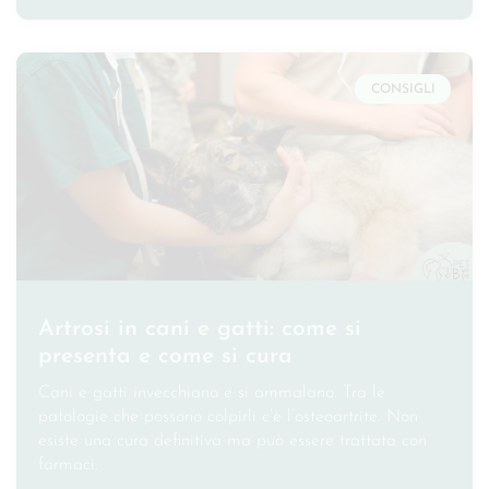
CONSIGLI
Artrosi in cani e gatti: come si
presenta e come si cura
Cani e gatti invecchiano e si ammalano. Tra le
patologie che possono colpirli c’è l’osteoartrite. Non
esiste una cura definitiva ma può essere trattata con
farmaci.