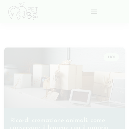
NOI
Ricordi cremazione animali: come
conservare il legame con il proprio