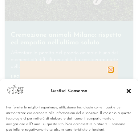
Cremazione animali Milano: rispetto
ed empatia nell’ultimo saluto
Affrontare la perdita del proprio animale è uno dei
momenti più difficili per chi lo ha considerato parte
della famiglia. Per questo nasce un servizio
LEGGI TUTTO »
Gestisci Consenso
HAI BISOGNO DI MAGGIORI
INFORMAZIONI SULLA
CREMAZIONE?
Per fornire le migliori esperienze, utilizziamo tecnologie come i cookie per
CURIOSITÀ
Contattaci per un preventivo
memorizzare e/o accedere alle informazioni del dispositivo. Il consenso a queste
o per avere tutte risposte
tecnologie ci permetterà di elaborare dati come il comportamento di
alle tue domande.
navigazione o ID unici su questo sito. Non acconsentire o ritirare il consenso
può influire negativamente su alcune caratteristiche e funzioni.